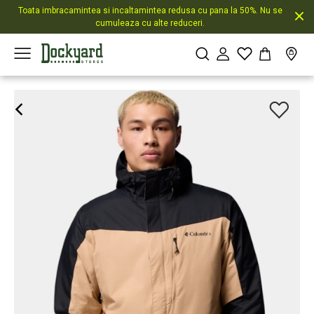
Toata imbracamintea si incaltamintea redusa cu pana la 50%. Nu se
cumuleaza cu alte reduceri.