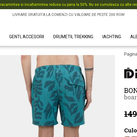
racamintea si incaltamintea redusa cu pana la 50%. Nu se cumuleaza cu alte red
LIVRARE GRATUITA LA COMENZI CU VALOARE DE PESTE 200 RON!
GENTI, ACCESORII
DRUMETII, TREKKING
IACHTING
AL
Pagina
BON
boar
149
Culo