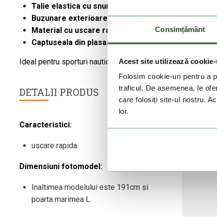
Talie elastica cu snur:
Ofera o potrivire stabila atunci
Buzunare exterioare practice:
spatiu de depozitare s
Consimțământ
Material cu uscare rapida:
Confort maxim in apa si pe
Captuseala din plasa:
Confort suplimentar si ventilati
Acest site utilizează cookie-
Ideal pentru sporturi nautice, inot sau vacanta de vara.
Folosim cookie-uri pentru a pe
traficul. De asemenea, le ofer
DETALII PRODUS
care folosiți site-ul nostru. A
lor.
Caracteristici:
uscare rapida
Dimensiuni fotomodel:
Inaltimea modelului este 191cm si
poarta marimea L.