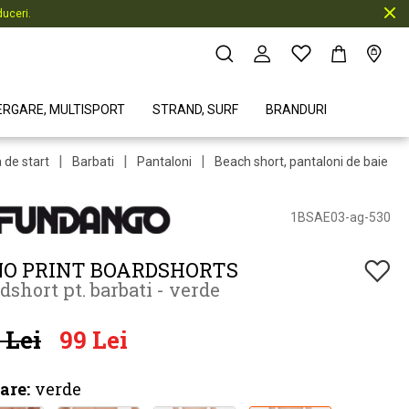
uceri.
ERGARE, MULTISPORT
STRAND, SURF
BRANDURI
|
|
|
|
 de start
Barbati
Pantaloni
Beach short, pantaloni de baie
1BSAE03-ag-530
O PRINT BOARDSHORTS
dshort pt. barbati - verde
 Lei
99 Lei
are:
verde