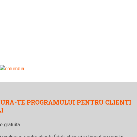
URA-TE PROGRAMULUI PENTRU CLIENTI
LI
re gratuita
 exclusive pentru clientii fideli, chiar si in timpul sezonului