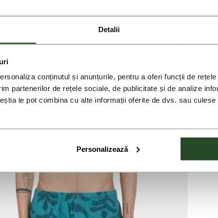
 cand va miscati.
ecurizat pentru obiecte mici.
Detalii
 tarm.
e adecvata.
uri
rsonaliza conținutul și anunțurile, pentru a oferi funcții de rețele
im partenerilor de rețele sociale, de publicitate și de analize info
ceștia le pot combina cu alte informații oferite de dvs. sau culese î
Personalizează