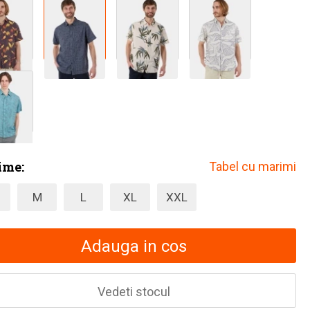
ime:
Tabel cu marimi
M
L
XL
XXL
Adauga in cos
Vedeti stocul