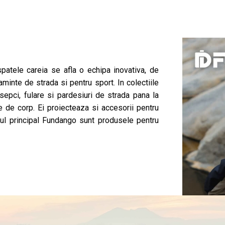
NAUTICA
TIMBERLAN
Edmonton LS Shirt
Linen Shirt
379 Lei
189 Lei
549 Lei
439 
patele careia se afla o echipa inovativa, de