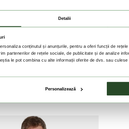
d libertate de miscare si arata bine pe orice tip de
anta a obiectelor de valoare mici.
Detalii
ada, cat si cu pantaloni scurti, fie ca este vorba de un
uri
rsonaliza conținutul și anunțurile, pentru a oferi funcții de rețele
im partenerilor de rețele sociale, de publicitate și de analize info
 de miscare in aventurile urbane, calatorii si programe
ceștia le pot combina cu alte informații oferite de dvs. sau culese î
t la fel de importante.
si aspectul inspirat de surf ofera o exprimare de sine
 important ca si confortul.
Personalizează