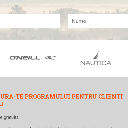
minte de strada si pentru sport. In colectiile
sepci, fulare si pardesiuri de strada pana la
ie de corp. Ei proiecteaza si accesorii pentru
ilul principal Fundango sunt produsele pentru
FUNDANGO