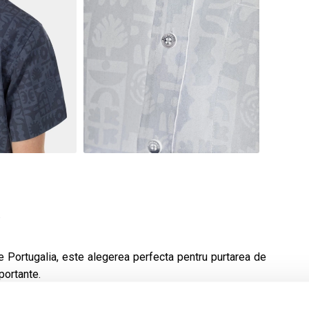
.
de Portugalia, este alegerea perfecta pentru purtarea de
portante.
usor, asigura un confort placut pe tot parcursul zilei.