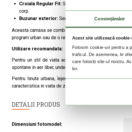
Croiala Regular Fit:
Se potriveste confortabil, permitan
corp.
Buzunar exterior:
Serveste pentru depozitarea in sigur
Consimțământ
Aceasta camasa se combina excelent atat cu pantaloni de str
program urban sau de o relaxare de weekend.
Acest site utilizează cookie-
Folosim cookie-uri pentru a pe
Utilizare recomandata:
traficul. De asemenea, le ofer
Pentru un stil de viata activ de vara – Asigura libertate
care folosiți site-ul nostru. A
spontane in aer liber, unde confortul si functionalitatea sun
lor.
Pentru tinuta urbana, lejera – Culorile sale indraznete 
caracteristica in viata de zi cu zi, cand stilul este la fel de
DETALII PRODUS
Dimensiuni fotomodel: