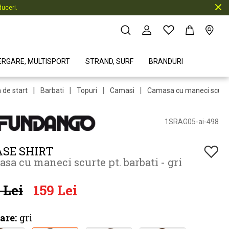
uceri.
ERGARE, MULTISPORT
STRAND, SURF
BRANDURI
|
|
|
|
 de start
Barbati
Topuri
Camasi
Camasa cu maneci scurt
1SRAG05-ai-498
SE SHIRT
sa cu maneci scurte pt. barbati - gri
 Lei
159 Lei
are:
gri