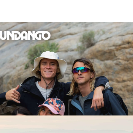
D
COLUMBIA
Rapid Rivers II Long Sleeve Shirt
Lei
319 Lei
255 Lei