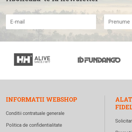
succes. Oferta lor consta dintr-o bogata varietate de imbraca
lor gasim variate produse incepand cu tricouri si pulovere, 
jachete tehnice necesare la practicarea sporturilor si lenjer
drumetii sau de strada, cum ar fi genti si sacose, dar prof
sporturile de iarna.
MAI MULTE PRODUSE DE LA BRAND
FUNDANGO
FUNDANGO