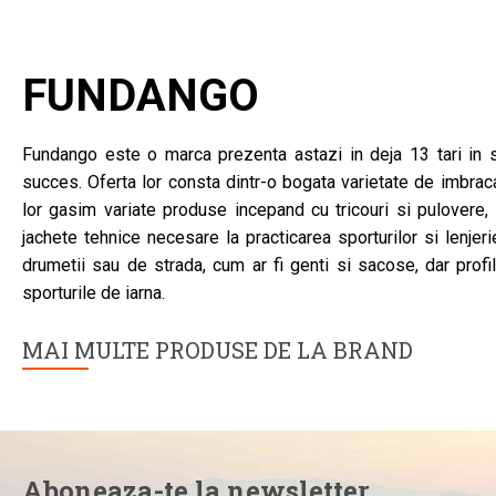
PRODUSE SIMILARE
COLUMBIA
Harbor Peak Short Sleeve Shirt
339 Lei
271 Lei
FUNDANGO
Fundango este o marca prezenta astazi in deja 13 tari in s