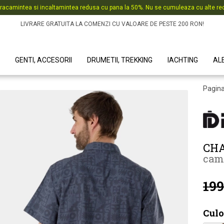
racamintea si incaltamintea redusa cu pana la 50%. Nu se cumuleaza cu alte red
LIVRARE GRATUITA LA COMENZI CU VALOARE DE PESTE 200 RON!
GENTI, ACCESORII
DRUMETII, TREKKING
IACHTING
AL
Pagina
CHA
cama
199
Culo