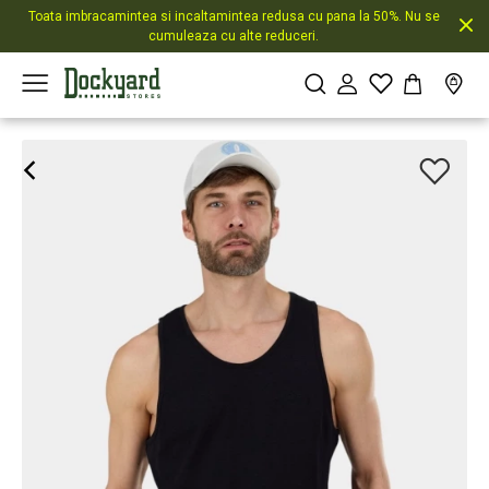
Toata imbracamintea si incaltamintea redusa cu pana la 50%. Nu se
cumuleaza cu alte reduceri.