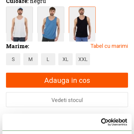
Culoare:
negru
Marime:
Tabel cu marimi
S
M
L
XL
XXL
Adauga in cos
Vedeti stocul
30 zile retur