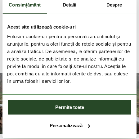
livrare in 2-3 zile lucratoare
Consimțământ
Detalii
Despre
Livrare gratuita la comenzi cu valoare de peste
200 Lei
Acest site utilizează cookie-uri
Folosim cookie-uri pentru a personaliza conținutul și
DESCRIEREA PRODUSULUI
anunțurile, pentru a oferi funcții de rețele sociale și pentru
a analiza traficul. De asemenea, le oferim partenerilor de
DETALII PRODUS
rețele sociale, de publicitate și de analize informații cu
privire la modul în care folosiți site-ul nostru. Aceștia le
pot combina cu alte informații oferite de dvs. sau culese
în urma folosirii serviciilor lor.
Permite toate
Personalizează