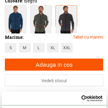
Culoare:
negru
Marime:
Tabel cu marimi
S
M
L
XL
XXL
Adauga in cos
Vedeti stocul
30 zile retur