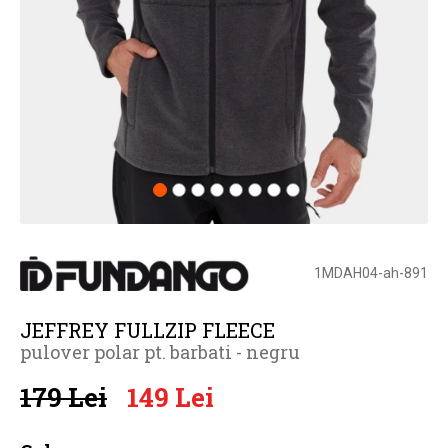
1MDAH04-ah-891
JEFFREY FULLZIP FLEECE
pulover polar pt. barbati - negru
179 Lei
149 Lei