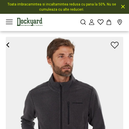
Toata imbracamintea si incaltamintea redusa cu pana la 50%. Nu se
cumuleaza cu alte reduceri.