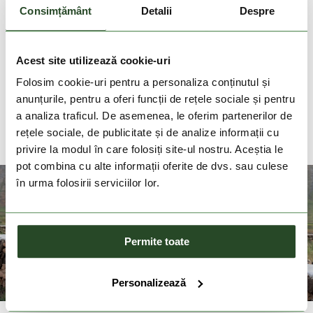
livrare in 2-3 zile lucratoare
Consimțământ
Detalii
Despre
Livrare gratuita la comenzi cu valoare de peste
200 Lei
Acest site utilizează cookie-uri
Folosim cookie-uri pentru a personaliza conținutul și
DESCRIEREA PRODUSULUI
anunțurile, pentru a oferi funcții de rețele sociale și pentru
a analiza traficul. De asemenea, le oferim partenerilor de
DETALII PRODUS
rețele sociale, de publicitate și de analize informații cu
privire la modul în care folosiți site-ul nostru. Aceștia le
pot combina cu alte informații oferite de dvs. sau culese
în urma folosirii serviciilor lor.
Permite toate
Personalizează