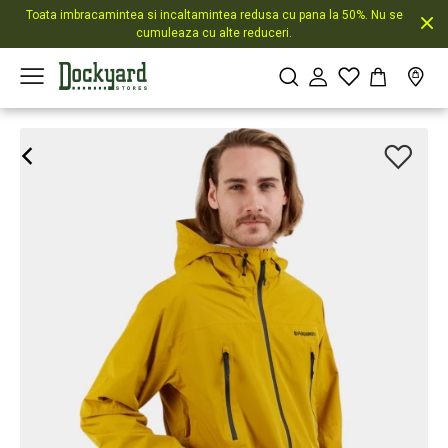
Toata imbracamintea si incaltamintea redusa cu pana la 50%. Nu se
cumuleaza cu alte reduceri.