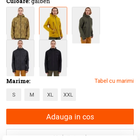
Culoare:
galben
Marime:
Tabel cu marimi
S
M
XL
XXL
Adauga in cos
Vedeti stocul