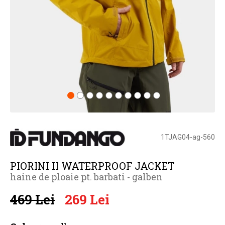
1TJAG04-ag-560
PIORINI II WATERPROOF JACKET
haine de ploaie pt. barbati - galben
469 Lei
269 Lei