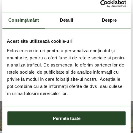
30 zile retur
Consimțământ
Detalii
Despre
livrare in 2-3 zile lucratoare
Acest site utilizează cookie-uri
Livrare gratuita la comenzi cu valoare de peste
Folosim cookie-uri pentru a personaliza conținutul și
200 Lei
anunțurile, pentru a oferi funcții de rețele sociale și pentru
a analiza traficul. De asemenea, le oferim partenerilor de
DESCRIEREA PRODUSULUI
rețele sociale, de publicitate și de analize informații cu
privire la modul în care folosiți site-ul nostru. Aceștia le
DETALII PRODUS
pot combina cu alte informații oferite de dvs. sau culese
în urma folosirii serviciilor lor.
Permite toate