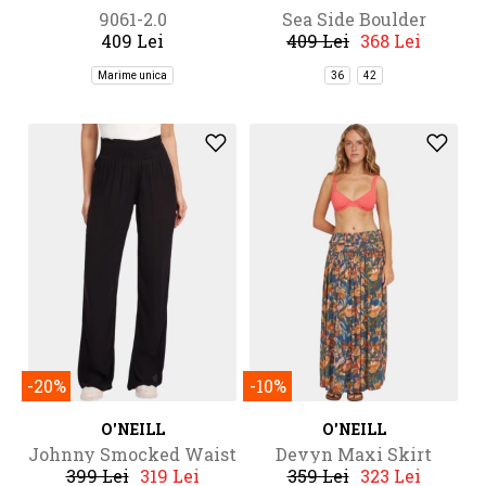
9061-2.0
Sea Side Boulder
409 Lei
409 Lei
368 Lei
Embroidery Bikini Set
Marime unica
36
42
-20%
-10%
O'NEILL
O'NEILL
Johnny Smocked Waist
Devyn Maxi Skirt
399 Lei
319 Lei
359 Lei
323 Lei
Pants