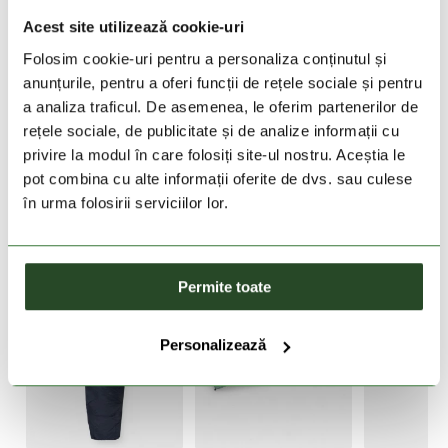
Acest site utilizează cookie-uri
DESCRIEREA PRODUSULUI
Folosim cookie-uri pentru a personaliza conținutul și
anunțurile, pentru a oferi funcții de rețele sociale și pentru
DETALII PRODUS
a analiza traficul. De asemenea, le oferim partenerilor de
rețele sociale, de publicitate și de analize informații cu
privire la modul în care folosiți site-ul nostru. Aceștia le
PRODUSE SIMILARE
pot combina cu alte informații oferite de dvs. sau culese
în urma folosirii serviciilor lor.
Permite toate
Personalizează