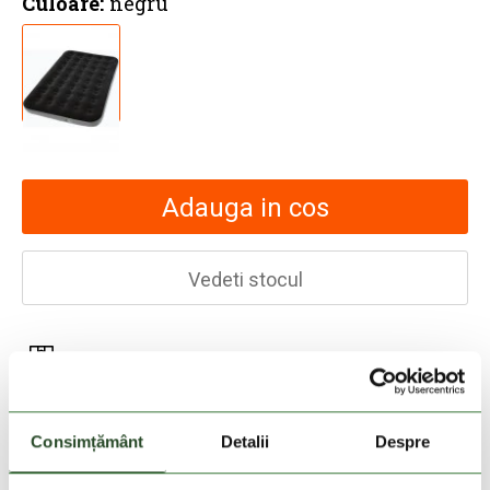
Culoare:
negru
Adauga in cos
Vedeti stocul
30 zile retur
livrare in 2-3 zile lucratoare
Consimțământ
Detalii
Despre
Livrare gratuita la comenzi cu valoare de peste
200 Lei