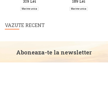
319 Lei
189 Lei
Double
Single
Marime unica
Marime unica
VAZUTE RECENT
Aboneaza-te la newsletter