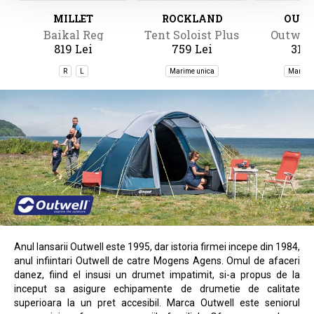
MILLET
ROCKLAND
OUT
Baikal Reg
Tent Soloist Plus
Outwell
819 Lei
759 Lei
319 
Classic
R
L
Marime unica
Marime
Anul lansarii Outwell este 1995, dar istoria firmei incepe din 1984,
anul infiintari Outwell de catre Mogens Agens. Omul de afaceri
danez, fiind el insusi un drumet impatimit, si-a propus de la
inceput sa asigure echipamente de drumetie de calitate
superioara la un pret accesibil. Marca Outwell este seniorul