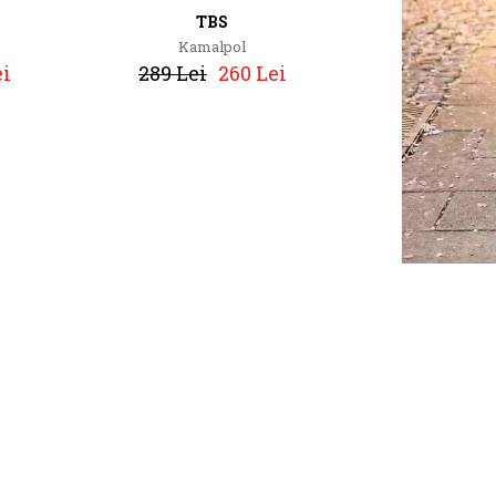
TBS
Kamalpol
ei
289 Lei
260 Lei
TBS
Jazaria
i
479 Lei
431 Lei