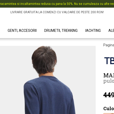
racamintea si incaltamintea redusa cu pana la 50%. Nu se cumuleaza cu alte red
LIVRARE GRATUITA LA COMENZI CU VALOARE DE PESTE 200 RON!
GENTI, ACCESORII
DRUMETII, TREKKING
IACHTING
AL
Pagina
MA
pulo
449
Culo