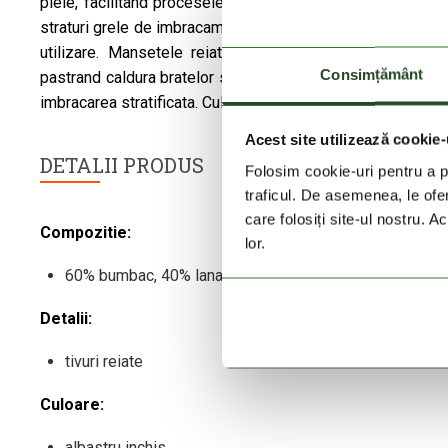
piele, facilitand procesele naturale de termoreglare ale co
straturi grele de imbracaminte. Este un material bine aerisi
utilizare. Mansetele reiate se muleaza precis pe inche
Consimțământ
pastrand caldura bratelor si prevenind suflecarea manecilor
imbracarea stratificata. Culoarea bleumarin si detaliile sti
Acest site utilizează cookie-
DETALII PRODUS
Folosim cookie-uri pentru a pe
traficul. De asemenea, le ofer
care folosiți site-ul nostru. A
Compozitie:
lor.
60% bumbac, 40% lana
Detalii:
tivuri reiate
Culoare:
albastru inchis