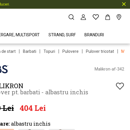
uceri.
ERGARE, MULTISPORT
STRAND, SURF
BRANDURI
|
|
|
|
|
 de start
Barbati
Topuri
Pulovere
Pulover tricotat
Mali
Malikron-af-342
LIKRON
ver pt. barbati - albastru inchis
 Lei
404 Lei
are:
albastru inchis