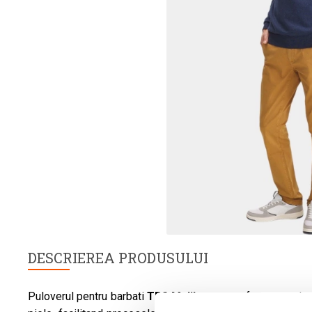
DESCRIEREA PRODUSULUI
Puloverul pentru barbati
TBS
Malikron
este foarte moale,