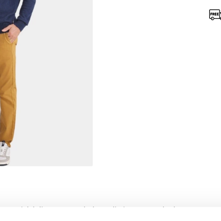
 materialul din amestec de lana elimina umezeala de pe