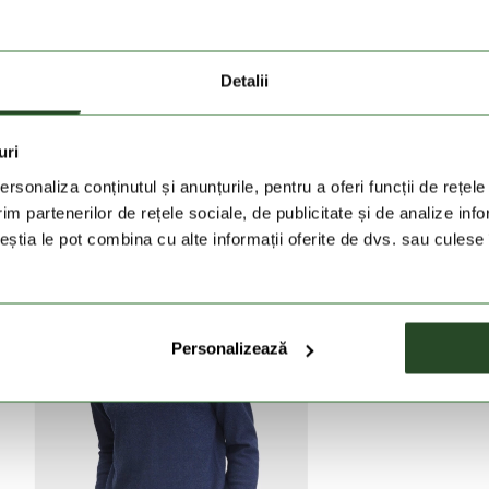
rpului, pastrandu-i totodata caldura fara a fi nevoie de
t, care isi pastreaza aceasta calitate pe toata durata de
ietura mainilor, fara sa incomodeze miscarea libera,
Detalii
. Croiala clasica iti ofera mobilitate maxima si permite
late se asorteaza usor cu garderoba ta.
uri
rsonaliza conținutul și anunțurile, pentru a oferi funcții de rețele
im partenerilor de rețele sociale, de publicitate și de analize info
ceștia le pot combina cu alte informații oferite de dvs. sau culese î
Personalizează