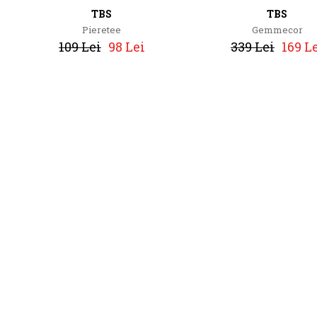
TBS
TBS
Pieretee
Gemmecor
109 Lei
98 Lei
339 Lei
169 L
TBS
TBS
Caseytee
Caseytee
169 Lei
84 Lei
169 Lei
84 Le