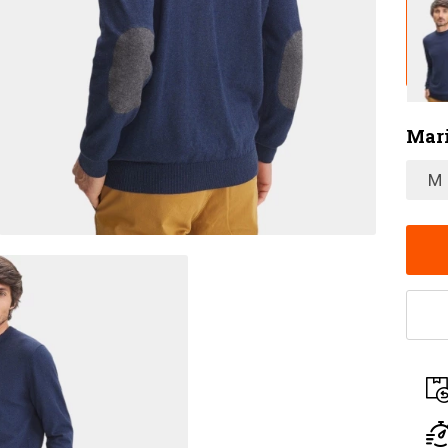
Mar
M