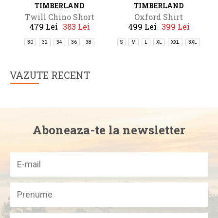
TIMBERLAND
TIMBERLAND
Twill Chino Short
Oxford Shirt
479 Lei
383 Lei
499 Lei
399 Lei
30
32
34
36
38
S
M
L
XL
XXL
3XL
VAZUTE RECENT
Aboneaza-te la newsletter