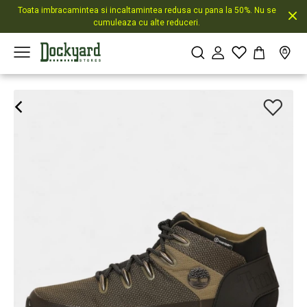
Toata imbracamintea si incaltamintea redusa cu pana la 50%. Nu se
cumuleaza cu alte reduceri.