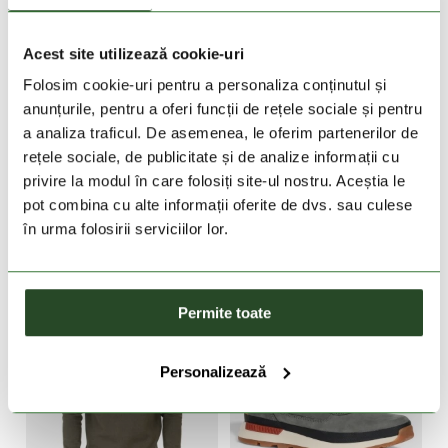
Istoria marcii Timberland dateaza din anul 1952. Firma
functioneaza astazi ca parte a VF Corporation si este
Acest site utilizează cookie-uri
considerata unul dintre liderii de piata in intreaga lume in ce
Folosim cookie-uri pentru a personaliza conținutul și
priveste productiei de incaltaminte, imbracamintea si accesorii
de calitate. Clientii aleg aceste produse datorita calitatii
anunțurile, pentru a oferi funcții de rețele sociale și pentru
exceptionale si durabile, precum si pentru lucrarea maiastra,
a analiza traficul. De asemenea, le oferim partenerilor de
fiind convinsi ca incaltamintea Timberland este proiectata in asa
rețele sociale, de publicitate și de analize informații cu
fel ca ea sa reziste si la cele mai severe conditii meteorologice.
privire la modul în care folosiți site-ul nostru. Aceștia le
pot combina cu alte informații oferite de dvs. sau culese
MAI MULTE PRODUSE DE LA BRAND
în urma folosirii serviciilor lor.
Permite toate
Personalizează