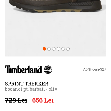
A5NFK-ah-327
SPRINT TREKKER
bocanci pt. barbati - oliv
729 Lei
656 Lei