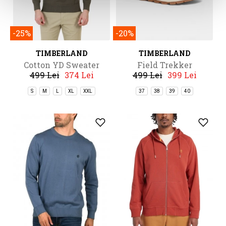
-25%
-20%
TIMBERLAND
TIMBERLAND
Cotton YD Sweater
Field Trekker
499 Lei
374 Lei
499 Lei
399 Lei
S
M
L
XL
XXL
37
38
39
40