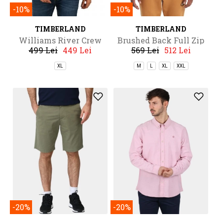
-10%
-10%
TIMBERLAND
TIMBERLAND
Williams River Crew
Brushed Back Full Zip
499 Lei
449 Lei
569 Lei
512 Lei
Hoodie
XL
M
L
XL
XXL
-20%
-20%