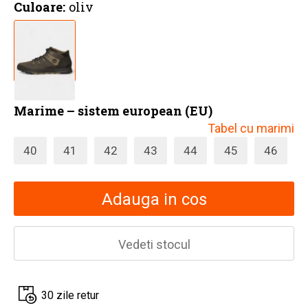
Culoare:
oliv
Marime – sistem european (EU)
Tabel cu marimi
40
41
42
43
44
45
46
Adauga in cos
Vedeti stocul
30 zile retur