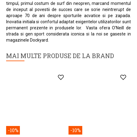
Istoria O’Neill incepe in anul 1952, in Santa Cruz California, locul
in care fondatorul marcii, Jack O’Neill si-a deschis primul
magazin pentru surfing. La acea vreme nu s-a prea avut
incredere in el, dar marele impatimit al apelor a dezvoltat, cu
timpul, primul costum de surf din neopren, marcand momentul
de inceput al povestii de succes care se scrie neintrerupt de
aproape 70 de ani despre sporturile acvatice si pe zapada.
Inovatia initiala si confortul adaptat exigentelor utilizatorilor sunt
permanent prezente in produsele lor. Vasta ofera O’Neill de
strada si gen sport considerata iconica si la noi se gaseste in
magazinele Dockyard.
MAI MULTE PRODUSE DE LA BRAND