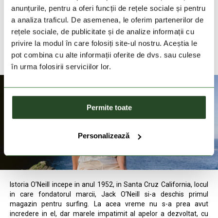
anunțurile, pentru a oferi funcții de rețele sociale și pentru
a analiza traficul. De asemenea, le oferim partenerilor de
rețele sociale, de publicitate și de analize informații cu
privire la modul în care folosiți site-ul nostru. Aceștia le
pot combina cu alte informații oferite de dvs. sau culese
în urma folosirii serviciilor lor.
Permite toate
-20%
-10%
-54%
COLUMBIA
COLUMBIA
FUND
Personalizează
CSC Seasonal
Rapid Ridge Back
Jaggy Pock
179 Lei
143 Lei
179 Lei
161 Lei
129 Lei
Graphic Tee
Graphic Tee II
S
M
XL
XXL
S
M
L
XL
XXL
S