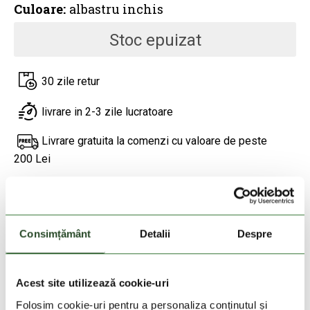
Culoare:
albastru inchis
Stoc epuizat
30 zile retur
livrare in 2-3 zile lucratoare
Livrare gratuita la comenzi cu valoare de peste
200 Lei
DESCRIEREA PRODUSULUI
Consimțământ
Detalii
Despre
DETALII PRODUS
Acest site utilizează cookie-uri
PRODUSE SIMILARE
Folosim cookie-uri pentru a personaliza conținutul și