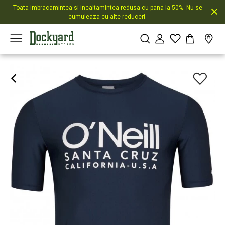
Toata imbracamintea si incaltamintea redusa cu pana la 50%. Nu se
cumuleaza cu alte reduceri.