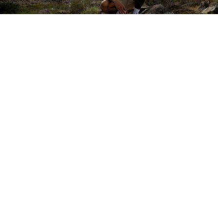
Columbia este principalul pion al Columbia Sportwear Company,
infiintata in 1938 in Portland, Oregon. Gama Columbia include
imbracaminte functionala, dar eleganta in acelasi timp, casual si
outdoor, imbracaminte sport si de schi, incaltaminte de strada si
drumetii si accesorii.
Datorita dezvoltarii produselor si a efortului de a crea produse cu
valoare adaugata care sa alinieze tehnologii inovatoare,
Columbia a devenit acum un lider pe piata globala a marcilor cu
produse outdoor. Produsele lor ofera solutii functionale, cu
izolatie termica adecvata, impermeabilizare, protectie solara,
indepartarea transpiratiei si confort garantat.
MAI MULTE PRODUSE DE LA BRAND
Aboneaza-te la newsletter