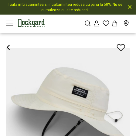
Toata imbracamintea si incaltamintea redusa cu pana la 50%. Nu se
cumuleaza cu alte reduceri.