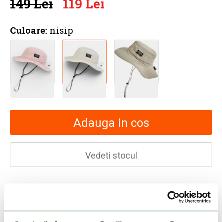
149 Lei
119 Lei
Culoare:
nisip
Adauga in cos
Vedeti stocul
30 zile retur
livrare in 2-3 zile lucratoare