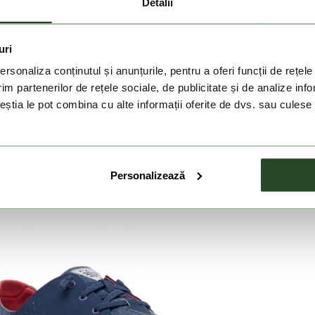
Detalii
e. Calcaiul pantofului
Columbia
Boatside Relaxed PFG
s de confort il pot purta ca pe un pantof de tip papuc fara
uri
a, pentru uz urban general, pe malul marii, in vacante,
rsonaliza conținutul și anunțurile, pentru a oferi funcții de rețele
im partenerilor de rețele sociale, de publicitate și de analize info
ceștia le pot combina cu alte informații oferite de dvs. sau culese î
Personalizează