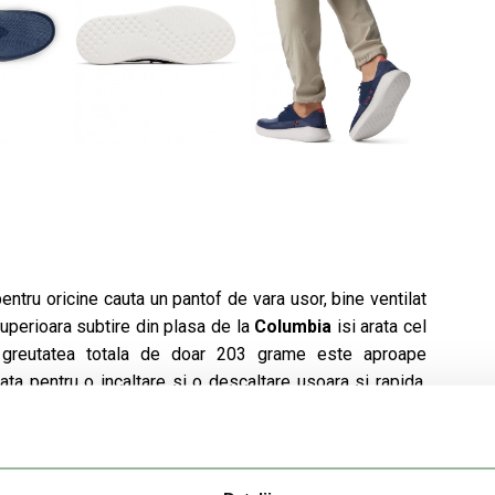
ntru oricine cauta un pantof de vara usor, bine ventilat
 superioara subtire din plasa de la
Columbia
isi arata cel
e greutatea totala de doar 203 grame este aproape
ata pentru o incaltare si o descaltare usoara si rapida,
tofului. Omni Grip LT este una dintre cele mai recente
ional cu o greutate redusa, o buna absorbtie a terenului
talpi exterioare din cauciuc separate, Omni Grip LT are un
ile talpii exterioare din cauciuc: nu lasa urme si este