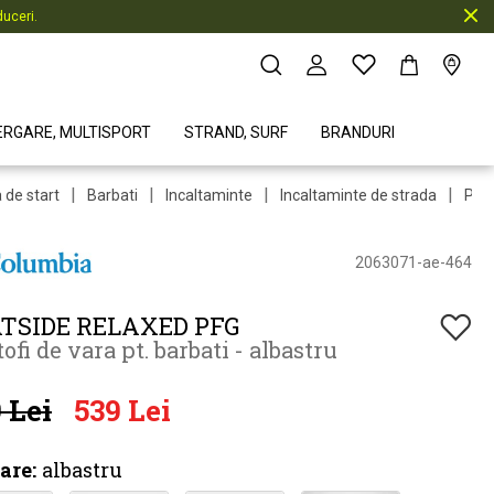
uceri.
ERGARE, MULTISPORT
STRAND, SURF
BRANDURI
|
|
|
|
 de start
Barbati
Incaltaminte
Incaltaminte de strada
Pant
2063071-ae-464
TSIDE RELAXED PFG
ofi de vara pt. barbati - albastru
 Lei
539 Lei
are:
albastru