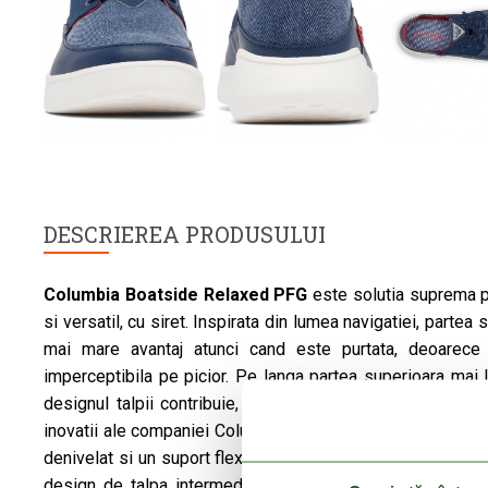
DESCRIEREA PRODUSULUI
Columbia
Boatside Relaxed PFG
este solutia suprema pe
si versatil, cu siret. Inspirata din lumea navigatiei, partea
mai mare avantaj atunci cand este purtata, deoarec
imperceptibila pe picior. Pe langa partea superioara mai l
designul talpii contribuie, de asemenea, la confortul pan
inovatii ale companiei Columbia, oferind un confort except
denivelat si un suport flexibil pentru picior. In locul unei 
design de talpa intermediara inferioara, care preia functi