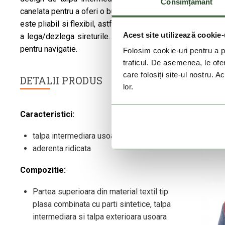
Consimțământ
canelata pentru a oferi o buna tractiune pe suprafete umed
este pliabil si flexibil, astfel incat cei care prefera un plu
Acest site utilizează cookie-
a lega/dezlega sireturile. Recomandat pentru zilele de var
pentru navigatie.
Folosim cookie-uri pentru a pe
traficul. De asemenea, le ofer
care folosiți site-ul nostru. A
DETALII PRODUS
lor.
Caracteristici:
talpa intermediara usoara
aderenta ridicata
Compozitie:
Partea superioara din material textil tip
plasa combinata cu parti sintetice, talpa
intermediara si talpa exterioara usoara