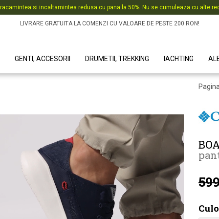
racamintea si incaltamintea redusa cu pana la 50%. Nu se cumuleaza cu alte red
LIVRARE GRATUITA LA COMENZI CU VALOARE DE PESTE 200 RON!
GENTI, ACCESORII
DRUMETII, TREKKING
IACHTING
AL
Pagina
BOA
pant
599
Culo